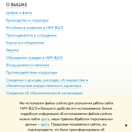
О ВЫШКЕ
ОБ
Цифры и факты
Ли
Руководство и структура
Дов
Устойчивое развитие в НИУ ВШЭ
Ол
Преподаватели и сотрудники
При
Корпуса и общежития
Вы
Закупки
При
Обращения граждан в НИУ ВШЭ
Ас
Фонд целевого капитала
До
Противодействие коррупции
Цен
Сведения о доходах, расходах, об имуществе и
Би
обязательствах имущественного характера
Об
Сведения об образовательной организации
Обр
Людям с ограниченными возможностями здоровья
Мы используем файлы cookies для улучшения работы сайта
Единая платежная страница
НИУ ВШЭ и большего удобства его использования. Более
подробную информацию об использовании файлов cookies
Работа в Вышке
можно найти
здесь
, наши правила обработки персональных
данных –
здесь
. Продолжая пользоваться сайтом, вы
✖
Редактору
подтверждаете, что были проинформированы об