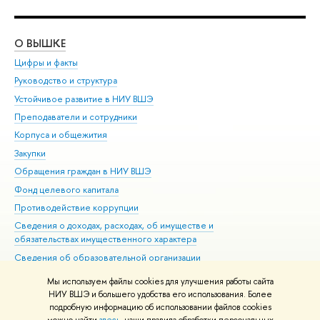
О ВЫШКЕ
ОБ
Цифры и факты
Ли
Руководство и структура
Дов
Устойчивое развитие в НИУ ВШЭ
Ол
Преподаватели и сотрудники
При
Корпуса и общежития
Вы
Закупки
При
Обращения граждан в НИУ ВШЭ
Ас
Фонд целевого капитала
До
Противодействие коррупции
Цен
Сведения о доходах, расходах, об имуществе и
Би
обязательствах имущественного характера
Об
Сведения об образовательной организации
Обр
Людям с ограниченными возможностями здоровья
Мы используем файлы cookies для улучшения работы сайта
Единая платежная страница
НИУ ВШЭ и большего удобства его использования. Более
подробную информацию об использовании файлов cookies
Работа в Вышке