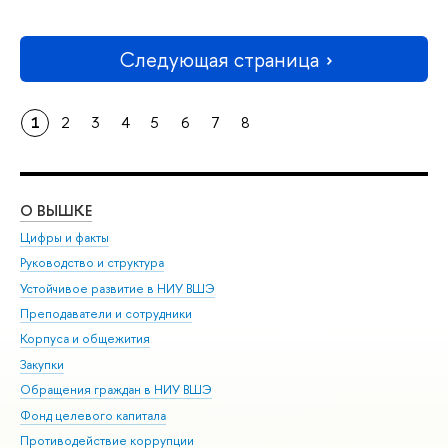
Следующая страница
1
2
3
4
5
6
7
8
О ВЫШКЕ
ОБ
Цифры и факты
Ли
Руководство и структура
Дов
Устойчивое развитие в НИУ ВШЭ
Ол
Преподаватели и сотрудники
При
Корпуса и общежития
Вы
Закупки
При
Обращения граждан в НИУ ВШЭ
Ас
Фонд целевого капитала
До
Противодействие коррупции
Цен