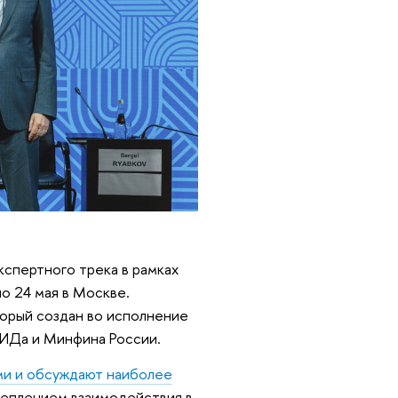
кспертного трека в рамках
о 24 мая в Москве.
орый создан во исполнение
ИДа и Минфина России.
ами и обсуждают наиболее
креплением взаимодействия в