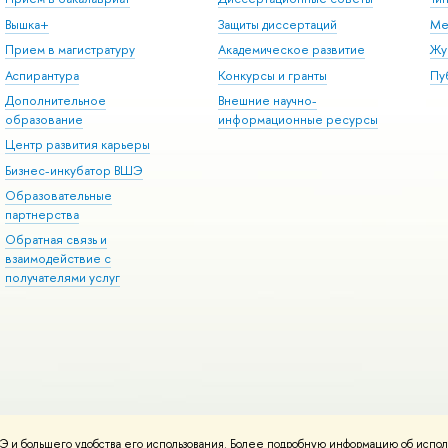
Вышка+
Защиты диссертаций
Ме
Прием в магистратуру
Академическое развитие
Жу
Аспирантура
Конкурсы и гранты
Пу
Дополнительное
Внешние научно-
образование
информационные ресурсы
Центр развития карьеры
Бизнес-инкубатор ВШЭ
Образовательные
партнерства
Обратная связь и
взаимодействие с
получателями услуг
 и большего удобства его использования. Более подробную информацию об испол
онтакты
Условия использования материалов
Политика конфиденциальност