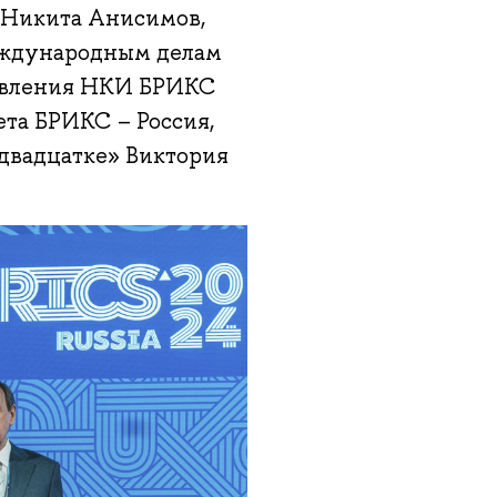
 Никита Анисимов,
еждународным делам
равления НКИ БРИКС
ета БРИКС – Россия,
двадцатке» Виктория