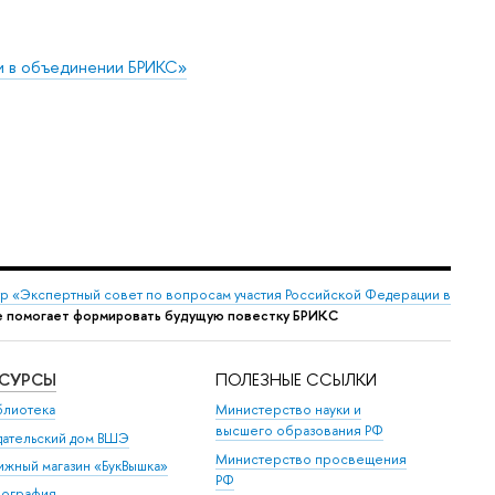
и в объединении БРИКС»
р «Экспертный совет по вопросам участия Российской Федерации в
е помогает формировать будущую повестку БРИКС
ЕСУРСЫ
ПОЛЕЗНЫЕ ССЫЛКИ
блиотека
Министерство науки и
высшего образования РФ
дательский дом ВШЭ
Министерство просвещения
ижный магазин «БукВышка»
РФ
пография