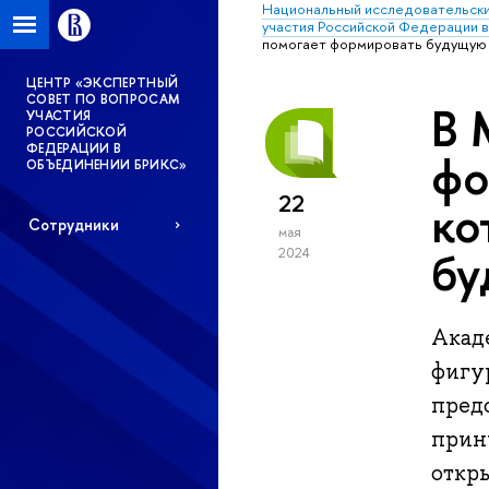
Национальный исследовательски
участия Российской Федерации 
помогает формировать будущую
ЦЕНТР «ЭКСПЕРТНЫЙ
СОВЕТ ПО ВОПРОСАМ
В 
УЧАСТИЯ
РОССИЙСКОЙ
ФЕДЕРАЦИИ В
фо
ОБЪЕДИНЕНИИ БРИКС»
22
ко
Сотрудники
мая
бу
2024
Акад
фигу
пред
прин
откр