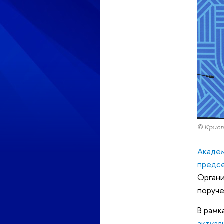
© Крис
Акаде
предсе
Органи
поруче
В рамк
актуал