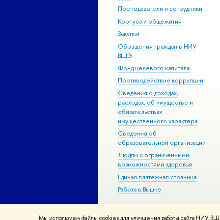
Преподаватели и сотрудники
Корпуса и общежития
Закупки
Обращения граждан в НИУ
ВШЭ
Фонд целевого капитала
Противодействие коррупции
Сведения о доходах,
расходах, об имуществе и
обязательствах
имущественного характера
Сведения об
образовательной организации
Людям с ограниченными
возможностями здоровья
Единая платежная страница
Работа в Вышке
Мы используем файлы cookies для улучшения работы сайта НИУ ВШЭ
© НИУ ВШЭ 1993–2026
Адреса и к