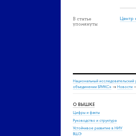
Центр 
В статье
упомянуты
Национальный исследовательский 
объединении БРИКС»
→
Новости
О ВЫШКЕ
Цифры и факты
Руководство и структура
Устойчивое развитие в НИУ
ВШЭ