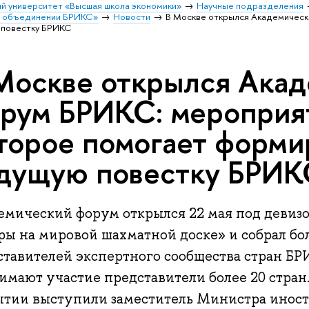
й университет «Высшая школа экономики»
Научные подразделения
в объединении БРИКС»
Новости
В Москве открылся Академическ
 повестку БРИКС
Москве открылся Ака
рум БРИКС: мероприя
торое помогает форми
дущую повестку БРИК
емический форум открылся 22 мая под девиз
ры на мировой шахматной доске» и собрал бо
ставителей экспертного сообщества стран БР
имают участие представители более 20 стран
ытии выступили заместитель Министра иност