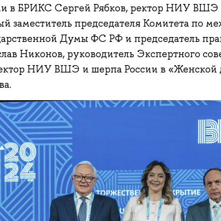
ии в БРИКС Сергей Рябков, ректор НИУ ВШЭ
ый заместитель председателя Комитета по м
дарственной Думы ФС РФ и председатель п
слав Никонов, руководитель Экспертного сов
ектор НИУ ВШЭ и шерпа России в «Женской 
ва.