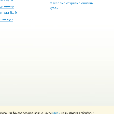
Массовые открытые онлайн-
диацентр
курсы
рналы ВШЭ
бликации
ьзовании файлов cookies можно найти
здесь
, наши правила обработки
и
Карта сайта