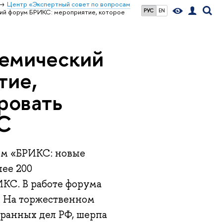
Центр «Экспертный совет по вопросам
РУС
EN
ий форум БРИКС: мероприятие, которое
демический
тие,
ровать
С
ом «БРИКС: новые
лее 200
ИКС. В работе форума
. На торжественном
ранных дел РФ, шерпа