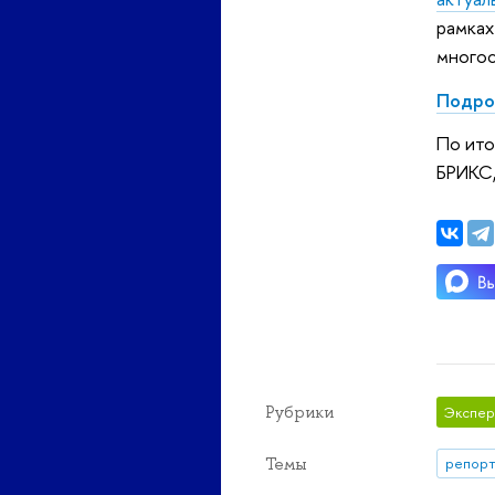
рамках
многос
Подро
По ито
БРИКС,
Рубрики
Экспер
Темы
репорт