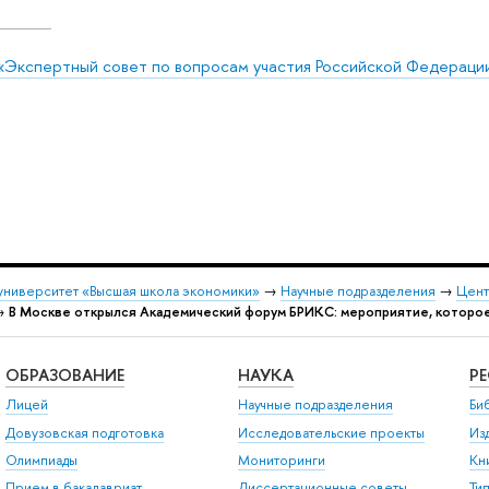
«Экспертный совет по вопросам участия Российской Федераци
университет «Высшая школа экономики»
→
Научные подразделения
→
Цент
→
В Москве открылся Академический форум БРИКС: мероприятие, которо
ОБРАЗОВАНИЕ
НАУКА
Р
Лицей
Научные подразделения
Би
Довузовская подготовка
Исследовательские проекты
Из
Олимпиады
Мониторинги
Кн
Прием в бакалавриат
Диссертационные советы
Ти