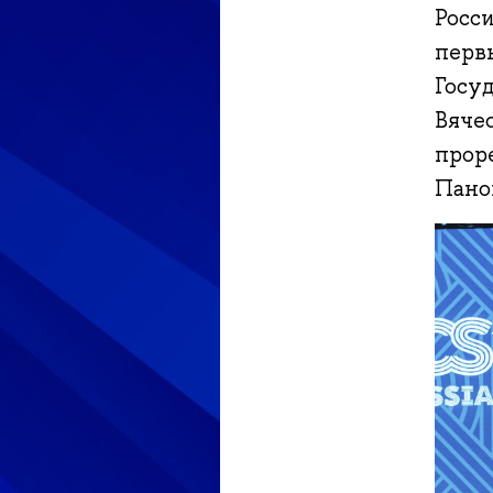
Росс
перв
Госу
Вяче
прор
Пано