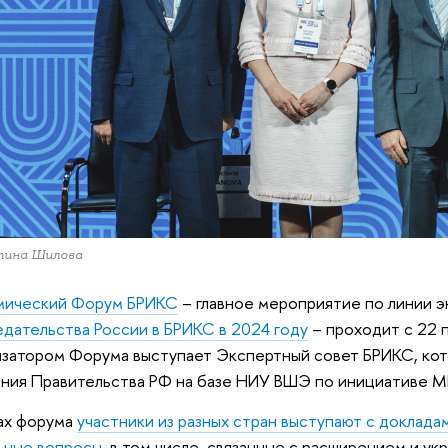
тина Шилова
мический Форум БРИКС
– главное мероприятие по линии э
дательства России в БРИКС в 2024 году
– проходит с 22 п
затором Форума выступает Экспертный совет БРИКС, кот
ния Правительства РФ на базе НИУ ВШЭ по инициативе М
ах форума
участники из разных стран выступают с доклад
ьные вопросы
, в том числе, связанные с расширением и у